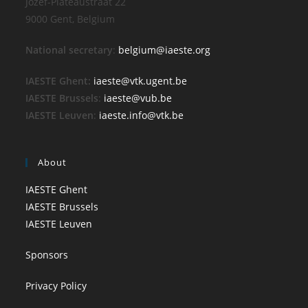
Jozef-Plateaustraat 22
9000 Gent, Belgium
National secretary
:
belgium@iaeste.org
IAESTE Ghent:
iaeste@vtk.ugent.be
IAESTE Brussels
:
iaeste@vub.be
IAESTE Leuven
:
iaeste.info@vtk.be
About
IAESTE Ghent
IAESTE Brussels
IAESTE Leuven
Sponsors
Privacy Policy