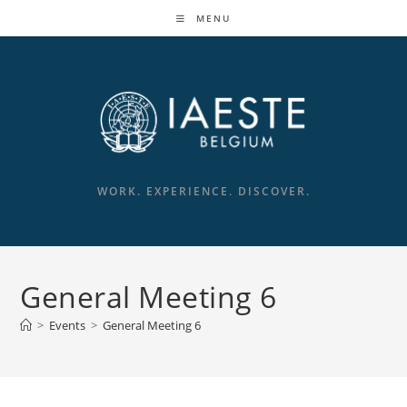
Skip
MENU
to
content
WORK. EXPERIENCE. DISCOVER.
General Meeting 6
>
Events
>
General Meeting 6