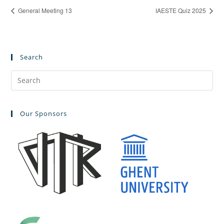
General Meeting 13
IAESTE Quiz 2025
Search
Pre
Es
to
Our Sponsors
clo
the
sea
pan