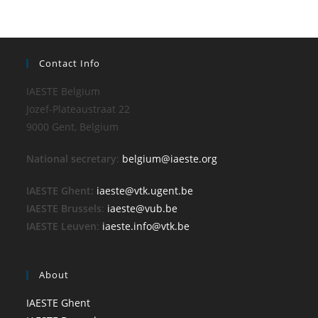
Contact Info
IAESTE Belgium
Jozef-Plateaustraat 22
9000 Gent, Belgium
National secretary
:
belgium@iaeste.org
IAESTE Ghent:
iaeste@vtk.ugent.be
IAESTE Brussels
:
iaeste@vub.be
IAESTE Leuven
:
iaeste.info@vtk.be
About
IAESTE Ghent