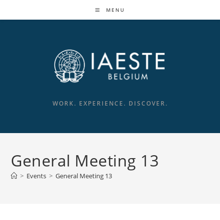
Skip
MENU
to
content
WORK. EXPERIENCE. DISCOVER.
General Meeting 13
>
Events
>
General Meeting 13